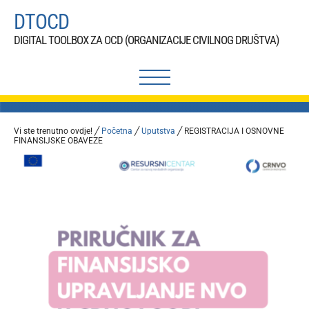
Preskoči
DTOCD
na
DIGITAL TOOLBOX ZA OCD (ORGANIZACIJE CIVILNOG DRUŠTVA)
sadržaj
Vi ste trenutno ovdje! ╱
Početna
╱
Uputstva
╱
REGISTRACIJA I OSNOVNE
FINANSIJSKE OBAVEZE