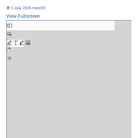
3 Jula, 2026
mpst3D
View Fullscreen
Skip
to
PDF
content